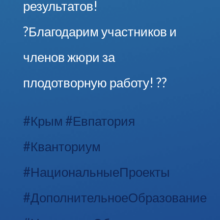
результатов!
?Благодарим участников и
членов жюри за
плодотворную работу! ??
#Крым #Евпатория
#Кванториум
#НациональныеПроекты
#ДополнительноеОбразование