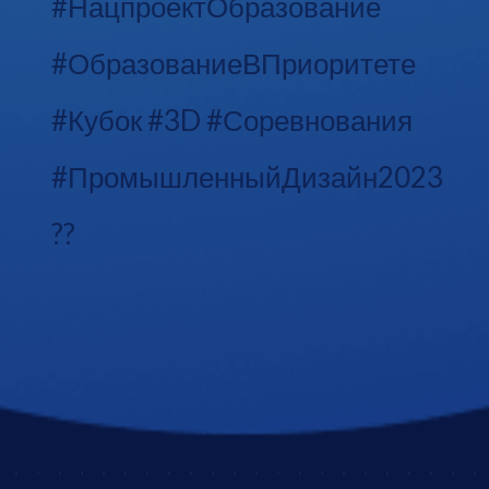
#НацпроектОбразование
#ОбразованиеВПриоритете
#Кубок #3D #Соревнования
#ПромышленныйДизайн2023
??
7