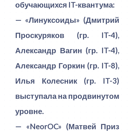
обучающихся IT-квантума:
— «Линуксоиды» (Дмитрий
Проскуряков (гр. IT-4),
Александр Вагин (гр. IT-4),
Александр Горкин (гр. IT-8),
Илья Колесник (гр. IT-3)
выступала на продвинутом
уровне.
— «NeorOC» (Матвей Приз