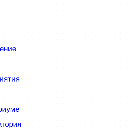
ение
иятия
риуме
атория