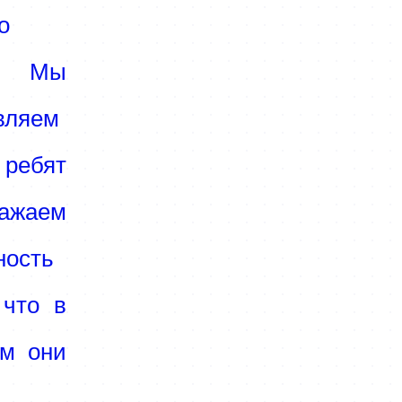
о
а! Мы
вляем
ребят
ажаем
ность
 что в
м они