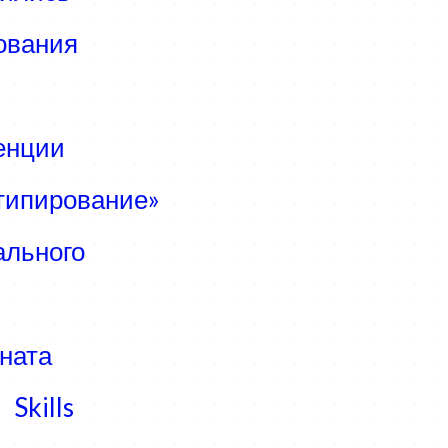
ования
енции
типирование»
ального
ната
Skills