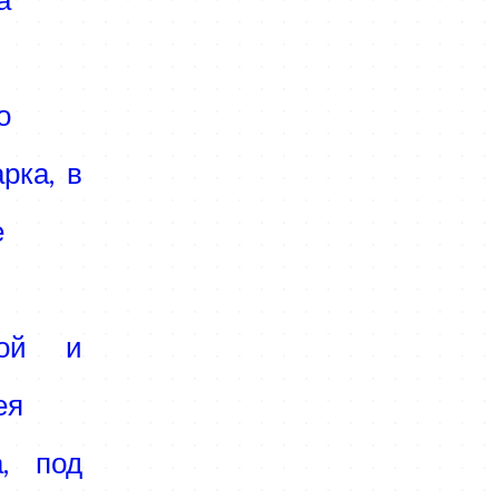
о
рка, в
е
вой и
ея
, под