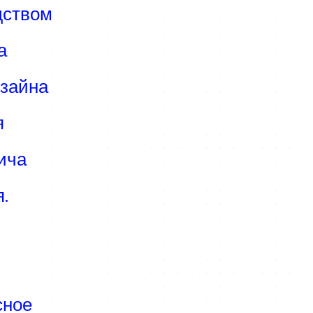
дством
а
зайна
я
ича
.
сное