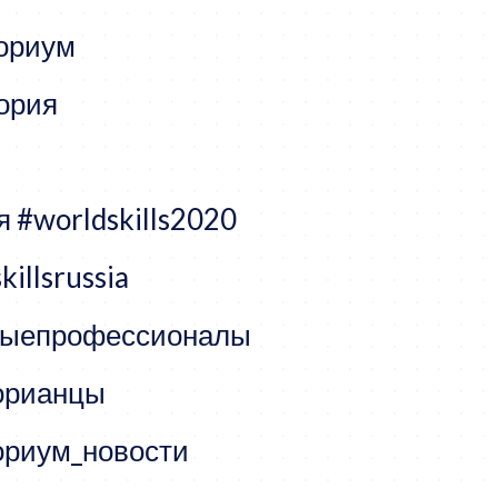
ориум
ория
я
#worldskills2020
killsrussia
дыепрофессионалы
орианцы
ориум_новости