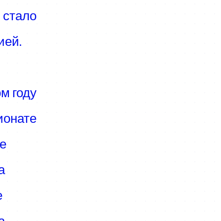
стало
ией.
 году
ионате
е
а
е
а