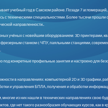
ает учебный год в Сакском районе. Позади 7 агломераций,
ись с техническими специальностями. Более тысячи прошли
еской направленности..
ных учёных с новейшим оборудованием: 3D принтерами, к
, фрезерным станком с ЧПУ, паяльными станциями, современ
.
о под конкретные профильные занятия и настроено для без
зможности в направлениях: компьютерной 2D и 3D графики, р
ботки и управления БПЛА, получения и обработки информа
м, многие из них нашли в технических направлениях свою б
тов, где нет такого разнообразия обучающих курсов, как в к