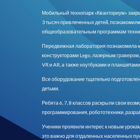
Мобильный технопарк «Кванториум» закрыв
3 тысяч привлеченных детей, познакомил
общеобразовательным программам технич
Передвижная лаборатория познакомила ю
конструкторами Lego, лазерным гравером
VR и AR, а также ноутбуками и планшетами
Все оборудование тщательно подготовлен
детьми.
Ребята 6, 7, 8 классов раскрыли свои во
программирования, робототехники, разра
Ученики проявили интерес к новым урока
это важно для отдаленных населенных пунк