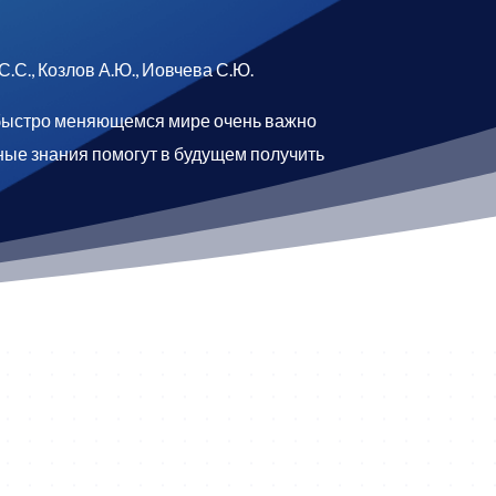
С., Козлов А.Ю., Иовчева С.Ю.
 быстро меняющемся мире очень важно
ные знания помогут в будущем получить