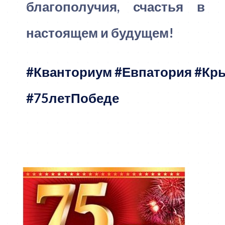
благополучия, счастья в
настоящем и будущем!
#Кванториум
#Евпатория
#Кр
#75летПобеде