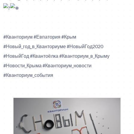
#Кванториум #Евпатория #Крым
#Новый_год_в_Кванториуме #НовыйГод2020
#НовыйГод #Квантоёлка #Кванториум_в_Крыму
#Новости_Крыма #Кванториум_новости
#Кванториум_события