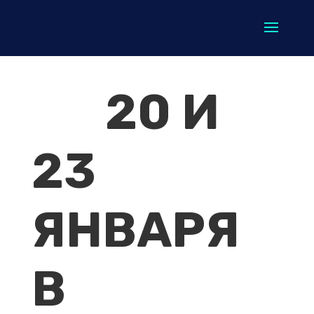
20 И
23
ЯНВАРЯ
В