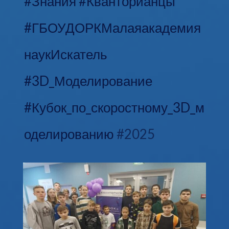
#Знания
#Кванторианцы
#ГБОУДОРКМалаяакадемия
наукИскатель
#3D_Моделирование
#Кубок_по_скоростному_3D_м
оделированию
#2025